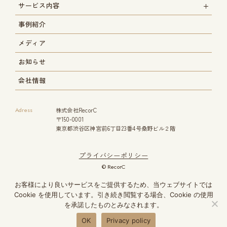
サービス内容
事例紹介
メディア
お知らせ
会社情報
Adress
株式会社RecorC
〒150-0001
東京都渋谷区神宮前6丁目23番4号桑野ビル２階
プライバシーポリシー
© RecorC
お客様により良いサービスをご提供するため、当ウェブサイトでは
このサイトはreCAPTCHAによって保護されており、Googleの
Cookie を使用しています。引き続き閲覧する場合、Cookie の使用
プライバシーポリシー
と
利用規約
が適用されます。
を承諾したものとみなされます。
OK
Privacy policy
資料請求
お問い合わせ